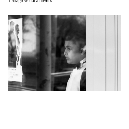
mariage yézidi à nevers