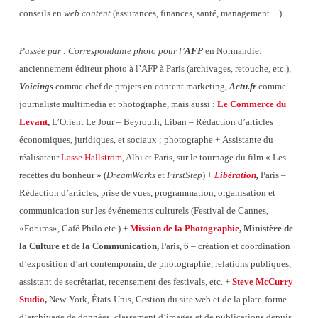
conseils en
web content
(assurances, finances, santé, management…)
Passée par
: Correspondante photo pour
l’
AFP
en Normandie:
anciennement éditeur photo à l’AFP à Paris (archivages, retouche, etc.),
Voicings
comme chef de projets en content marketing,
Actu.fr
comme
journaliste multimedia et photographe, mais aussi :
Le Commerce du
Levant
,
L’Orient Le Jour – Beyrouth, Liban – Rédaction d’articles
économiques, juridiques, et sociaux ; photographe +
Assistante du
réalisateur
Lasse Hallström
, Albi et Paris, sur le tournage du film « Les
recettes du bonheur » (
DreamWorks
et
FirstStep
) +
Libération
,
Paris –
Rédaction d’articles, prise de vues, programmation, organisation et
communication sur les événements culturels (Festival de Cannes,
«Forums», Café Philo etc.) +
Mission de la Photographie
, Ministère de
la Culture et de la Communication,
Paris, 6 – création et coordination
d’exposition d’art contemporain, de photographie, relations publiques,
assistant de secrétariat, recensement des festivals, etc. +
Steve McCurry
Studio
,
New-York, États-Unis, Gestion du site web et de la plate-forme
d’archivage de données, classement d’images et de publications depuis