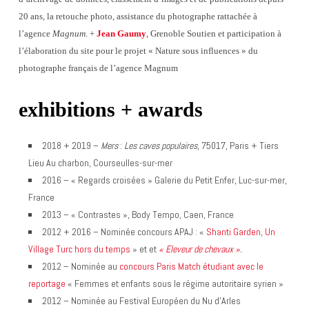
20 ans, la retouche photo, assistance du photographe rattachée à
l’agence
Magnum
. +
Jean Gaumy
, Grenoble Soutien et participation à
l’élaboration du site pour le projet « Nature sous influences » du
photographe français de l’agence Magnum
exhibitions + awards
2018 + 2019 –
Mers
:
Les caves populaires
, 75017, Paris + Tiers
Lieu Au charbon, Courseulles-sur-mer
2016 – « Regards croisées » Galerie du Petit Enfer, Luc-sur-mer,
France
2013 – « Contrastes », Body Tempo, Caen, France
2012 + 2016 – Nominée concours APAJ : «
Shanti Garden, Un
Village Turc hors du temps
» et et
« Eleveur de chevaux ».
2012 – Nominée au
concours Paris Match étudiant avec le
reportage
« Femmes et enfants sous le régime autoritaire syrien »
2012 – Nominée au Festival Européen du Nu d’Arles